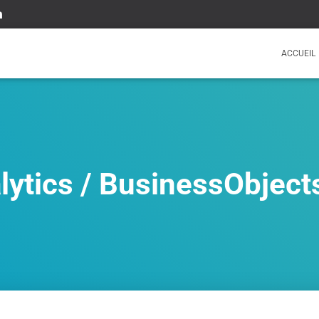
ACCUEIL
lytics / BusinessObject