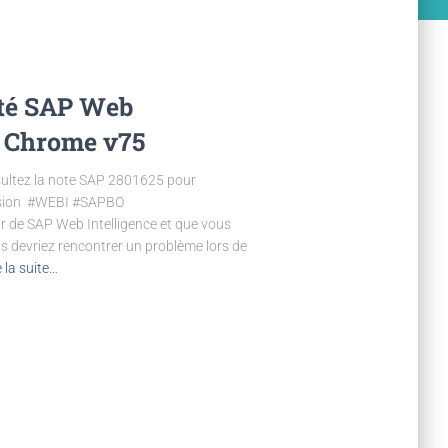
ité SAP Web
e Chrome v75
nsultez la note SAP 2801625 pour
ersion #WEBI #SAPBO
r de SAP Web Intelligence et que vous
 devriez rencontrer un problème lors de
e la suite…