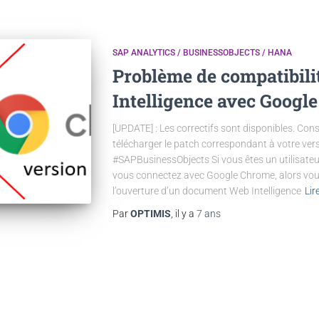
SAP ANALYTICS / BUSINESSOBJECTS / HANA
Problème de compatibil
Intelligence avec Googl
[UPDATE] : Les correctifs sont disponibles. Co
télécharger le patch correspondant à votre v
#SAPBusinessObjects Si vous êtes un utilisateu
vous connectez avec Google Chrome, alors vous
l’ouverture d’un document Web Intelligence
Lir
Par
OPTIMIS
, il y a
7 ans