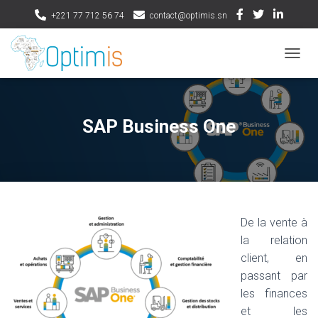
+221 77 712 56 74
contact@optimis.sn
D
É
P
L
I
SAP Business One
E
R
L
A
N
A
V
De la vente à
I
la relation
G
A
client, en
T
passant par
I
les finances
O
N
et les